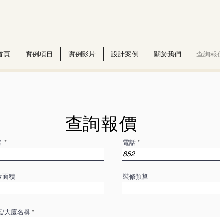
首頁
實例項目
實例影片
設計案例
關於我們
查詢報
查詢報價
名
電話
位面積
裝修預算
苑/大廈名稱