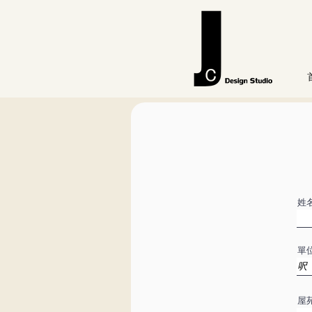
姓
單
屋